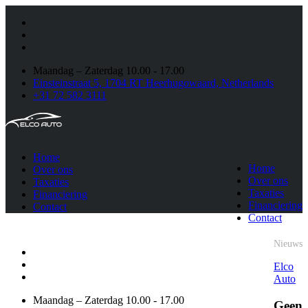
Maandag – Zaterdag 10.00 - 17.00
Einsteinstraat 5, 1704 RT Heerhugowaard, Netherlands
+31 72 582 3111
Home
Home
Over ons
Over ons
Taxaties
Taxaties
Financiering
Financiering
Contact
Contact
Nieuws
Elco
Auto
Maandag – Zaterdag 10.00 - 17.00
Geen