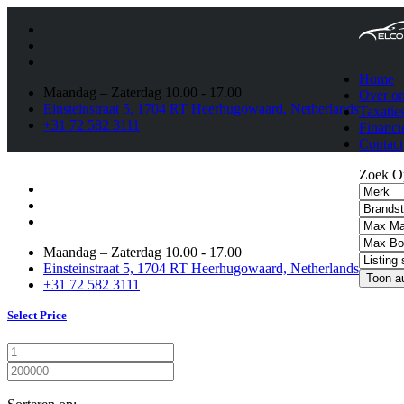
Home
Maandag – Zaterdag 10.00 - 17.00
Over o
Einsteinstraat 5, 1704 RT Heerhugowaard, Netherlands
Taxatie
+31 72 582 3111
Financi
Contact
Zoek Op
Maandag – Zaterdag 10.00 - 17.00
Einsteinstraat 5, 1704 RT Heerhugowaard, Netherlands
+31 72 582 3111
Select Price