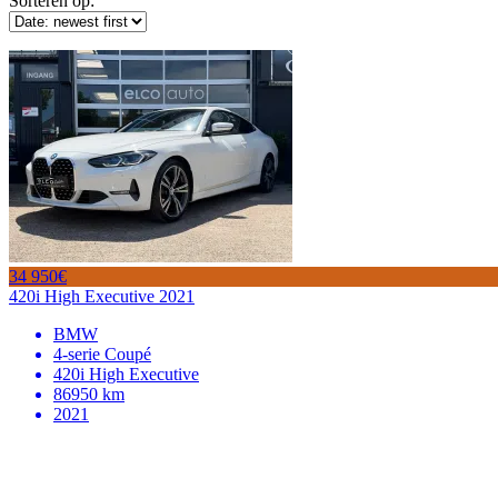
Sorteren op:
34 950€
420i High Executive 2021
BMW
4-serie Coupé
420i High Executive
86950 km
2021
OPENINGSTIJDEN