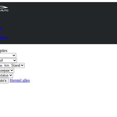
ns
s
ering
ties
Herstel alles